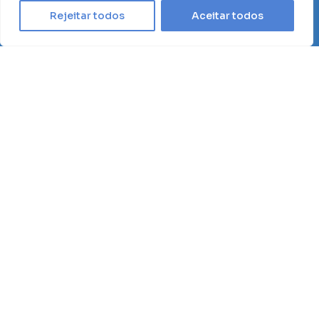
Rejeitar todos
Aceitar todos
Fale Conosco
0800 150 1150
ouvidoria@rotadopara.com.br
comunicacao@rotadopara.com.br
Documento Fiscal Eletrônico (DF-e)