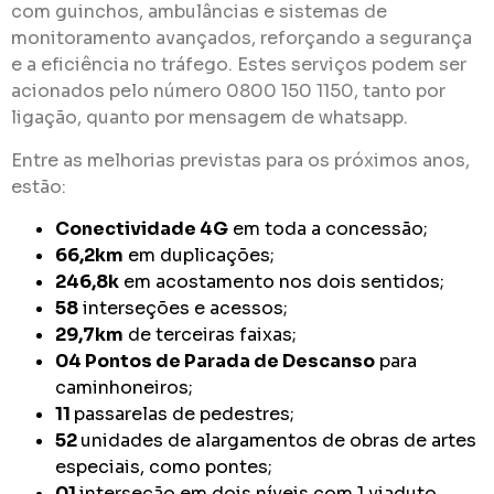
com guinchos, ambulâncias e sistemas de
monitoramento avançados, reforçando a segurança
e a eficiência no tráfego. Estes serviços podem ser
acionados pelo número 0800 150 1150, tanto por
ligação, quanto por mensagem de whatsapp.
Entre as melhorias previstas para os próximos anos,
estão:
Conectividade 4G
em toda a concessão;
66,2km
em duplicações;
246,8k
em acostamento nos dois sentidos;
58
interseções e acessos;
29,7km
de terceiras faixas;
04 Pontos de Parada de Descanso
para
caminhoneiros;
11
passarelas de pedestres;
52
unidades de alargamentos de obras de artes
especiais, como pontes;
01
interseção em dois níveis com 1 viaduto.