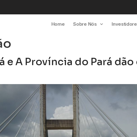
Home
Sobre Nós
Investidor
ão
á e A Província do Pará dão