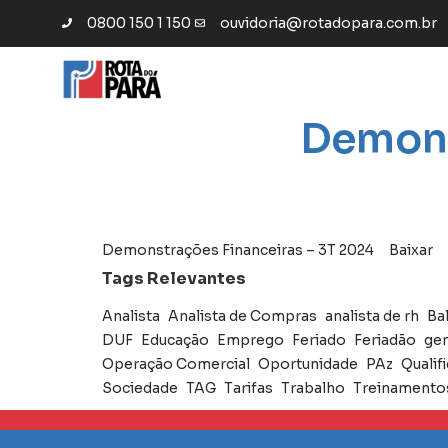
0800 150 1 150
ouvidoria@rotadopara.com.br
Demons
Demonstrações Financeiras – 3T 2024
Baixar
Tags Relevantes
Analista
Analista de Compras
analista de rh
Ba
DUF
Educação
Emprego
Feriado
Feriadão
gen
Operação Comercial
Oportunidade
PAz
Qualif
Sociedade
TAG
Tarifas
Trabalho
Treinamento