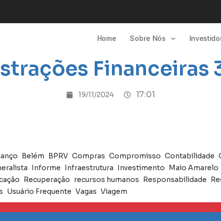
Home
Sobre Nós
Investido
trações Financeiras 
17:01
19/11/2024
lanço
Belém
BPRV
Compras
Compromisso
Contabilidade
eralista
Informe
Infraestrutura
Investimento
Maio Amarelo
icação
Recuperação
recursos humanos
Responsabilidade
Re
s
Usuário Frequente
Vagas
Viagem